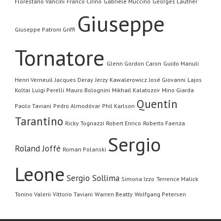
Florestano Vancini
Franco Cirino
Gabriele Muccino
Georges Lautner
Giuseppe
Giuseppe Patroni Griffi
Tornatore
Glenn Gordon Caron
Guido Manuli
Henri Verneuil
Jacques Deray
Jerzy Kawalerowicz
José Giovanni
Lajos
Koltai
Luigi Perelli
Mauro Bolognini
Mikhail Kalatozov
Mino Giarda
Quentin
Paolo Taviani
Pedro Almodóvar
Phil Karlson
Tarantino
Ricky Tognazzi
Robert Enrico
Roberto Faenza
Sergio
Roland Joffé
Roman Polanski
Leone
Sergio Sollima
Simona Izzo
Terrence Malick
Tonino Valerii
Vittorio Taviani
Warren Beatty
Wolfgang Petersen