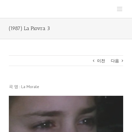
Skip
to
content
(1987) La Piovra 3
이전
다음
곡 명 : La Morale
비
디
오
플
레
이