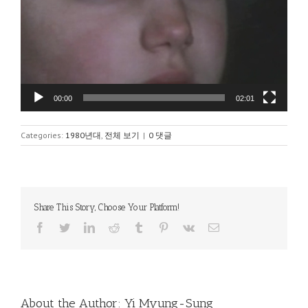
어
00:00
02:01
Categories:
1980년대
,
전체 보기
|
0 댓글
Share This Story, Choose Your Platform!
Facebook
Twitter
LinkedIn
Reddit
Tumblr
Pinterest
Vk
이
메
일
About the Author:
Yi Myung-Sung