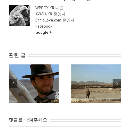
WPBOX.KR
대표
AVADA.KR
운영자
EnnioLove.com
운영자
Facebook
Google +
관련 글
(1965) For a Few Dollars
(1966) The Good The
More / Per Qualche
Bad and The Ugly –
법자
Dollaro in Piu – 석양의
(속)석양의 무법자
무법자
댓글을 남겨주세요
Comment