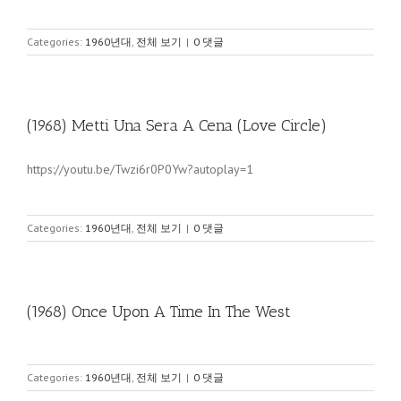
Categories:
1960년대
,
전체 보기
|
0 댓글
(1968) Metti Una Sera A Cena (Love Circle)
https://youtu.be/Twzi6r0P0Yw?autoplay=1
Categories:
1960년대
,
전체 보기
|
0 댓글
(1968) Once Upon A Time In The West
Categories:
1960년대
,
전체 보기
|
0 댓글