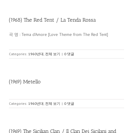
(1968) The Red Tent / La Tenda Rossa
곡 명 : Tema d'Amore [Love Theme from The Red Tent]
Categories:
1960년대
,
전체 보기
|
0 댓글
(1969) Metello
Categories:
1960년대
,
전체 보기
|
0 댓글
(1969) The Sicilian Clan / Il Clan Dei Sicilani and