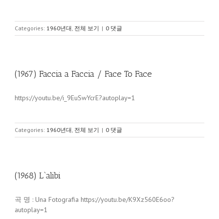
Categories:
1960년대
,
전체 보기
|
0 댓글
(1967) Faccia a Faccia / Face To Face
https://youtu.be/i_9EuSwYcrE?autoplay=1
Categories:
1960년대
,
전체 보기
|
0 댓글
(1968) L`alibi
곡 명 : Una Fotografia https://youtu.be/K9Xz560E6oo?
autoplay=1