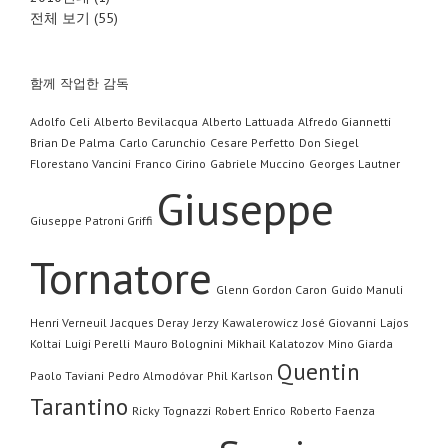
전체 보기 (55)
함께 작업한 감독
Adolfo Celi
Alberto Bevilacqua
Alberto Lattuada
Alfredo Giannetti
Brian De Palma
Carlo Carunchio
Cesare Perfetto
Don Siegel
Florestano Vancini
Franco Cirino
Gabriele Muccino
Georges Lautner
Giuseppe
Giuseppe Patroni Griffi
Tornatore
Glenn Gordon Caron
Guido Manuli
Henri Verneuil
Jacques Deray
Jerzy Kawalerowicz
José Giovanni
Lajos
Koltai
Luigi Perelli
Mauro Bolognini
Mikhail Kalatozov
Mino Giarda
Quentin
Paolo Taviani
Pedro Almodóvar
Phil Karlson
Tarantino
Ricky Tognazzi
Robert Enrico
Roberto Faenza