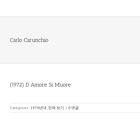
Skip
to
content
Carlo Carunchio
(1972) D`Amore Si Muore
Categories:
1970년대
,
전체 보기
|
0 댓글