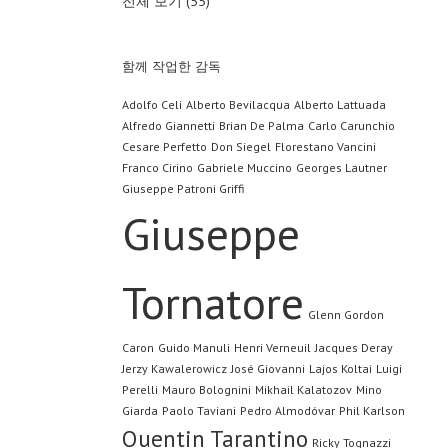
전체 보기 (55)
함께 작업한 감독
Adolfo Celi
Alberto Bevilacqua
Alberto Lattuada
Alfredo Giannetti
Brian De Palma
Carlo Carunchio
Cesare Perfetto
Don Siegel
Florestano Vancini
Franco Cirino
Gabriele Muccino
Georges Lautner
Giuseppe Patroni Griffi
Giuseppe
Tornatore
Glenn Gordon
Caron
Guido Manuli
Henri Verneuil
Jacques Deray
Jerzy Kawalerowicz
José Giovanni
Lajos Koltai
Luigi
Perelli
Mauro Bolognini
Mikhail Kalatozov
Mino
Giarda
Paolo Taviani
Pedro Almodóvar
Phil Karlson
Quentin Tarantino
Ricky Tognazzi