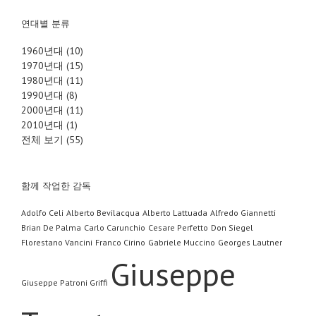
연대별 분류
1960년대 (10)
1970년대 (15)
1980년대 (11)
1990년대 (8)
2000년대 (11)
2010년대 (1)
전체 보기 (55)
함께 작업한 감독
Adolfo Celi
Alberto Bevilacqua
Alberto Lattuada
Alfredo Giannetti
Brian De Palma
Carlo Carunchio
Cesare Perfetto
Don Siegel
Florestano Vancini
Franco Cirino
Gabriele Muccino
Georges Lautner
Giuseppe
Giuseppe Patroni Griffi