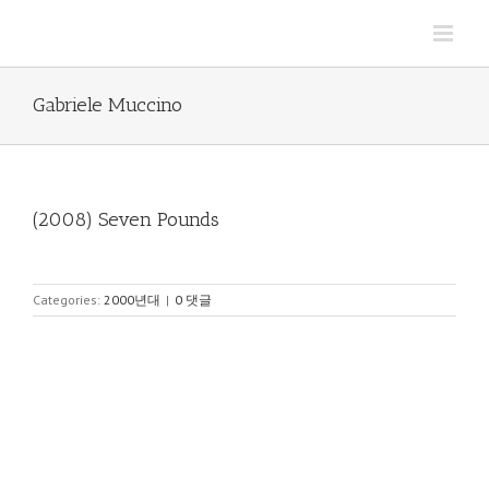
Skip
to
content
Gabriele Muccino
(2008) Seven Pounds
Categories:
2000년대
|
0 댓글